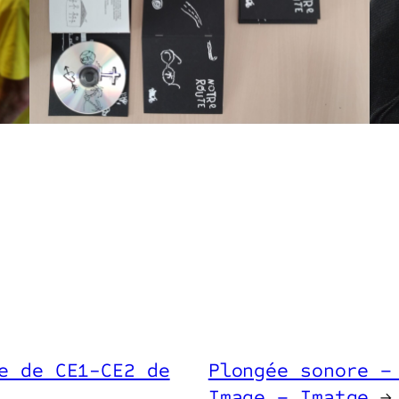
e de CE1-CE2 de
Plongée sonore –
Image – Imatge
→