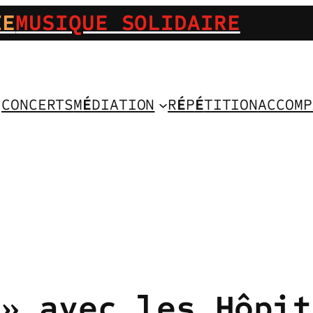
IE
MUSIQUE SOLIDAIRE
CONCERTS
M
É
DIATION
R
É
P
É
TITION
ACCOMP
 » avec les Hôpit