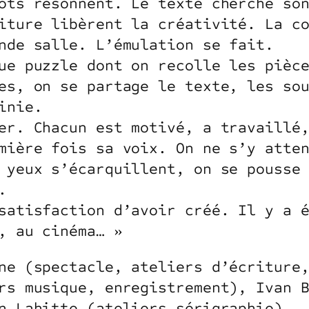
ots résonnent. Le texte cherche so
iture libèrent la créativité. La c
nde salle. L’émulation se fait.
ue puzzle dont on recolle les pièc
es, on se partage le texte, les so
inie.
er. Chacun est motivé, a travaillé
mière fois sa voix. On ne s’y atte
 yeux s’écarquillent, on se pousse
.
satisfaction d’avoir créé. Il y a 
, au cinéma… »
ne (spectacle, ateliers d’écriture
rs musique, enregistrement), Ivan 
n Lahitte (ateliers sérigraphie).