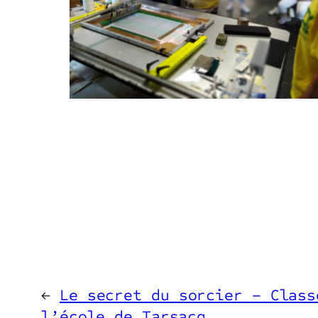
←
Le secret du sorcier – Class
l’école de Tarsacq