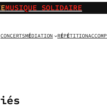
IE
MUSIQUE SOLIDAIRE
CONCERTS
M
É
DIATION
R
É
P
É
TITION
ACCOMP
ciés