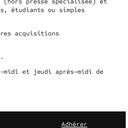
s (hors presse spécialisée) et
ls, étudiants ou simples
ères acquisitions
e.
­midi et jeudi après-­midi de
Adhérer