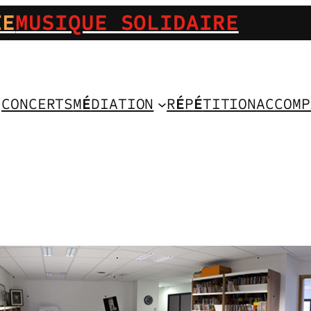
IE
MUSIQUE SOLIDAIRE
CONCERTS
M
É
DIATION
R
É
P
É
TITION
ACCOMP