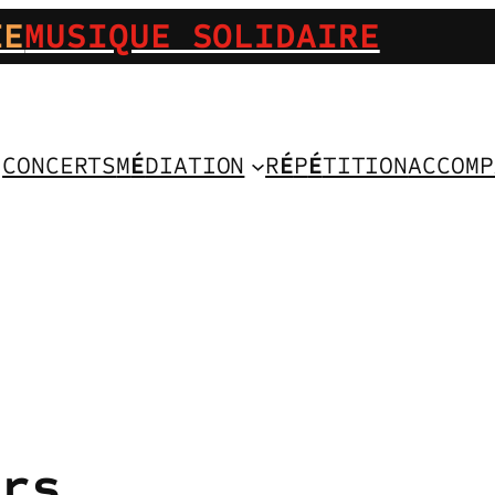
IE
MUSIQUE SOLIDAIRE
CONCERTS
M
É
DIATION
R
É
P
É
TITION
ACCOMP
urs