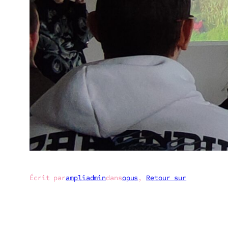
Écrit par
ampliadmin
dans
opus
, 
Retour sur