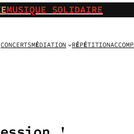
IE
MUSIQUE SOLIDAIRE
CONCERTS
M
É
DIATION
R
É
P
É
TITION
ACCOMP
session !