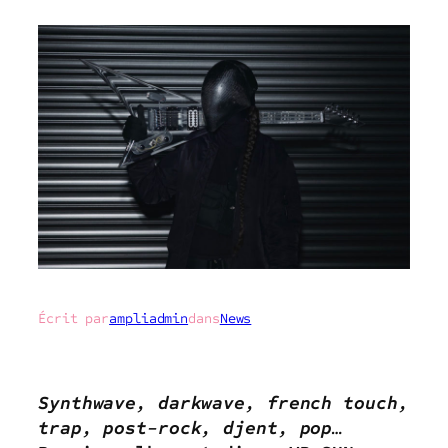
Écrit par
ampliadmin
dans
News
Synthwave, darkwave, french touch,
trap, post-rock, djent, pop…