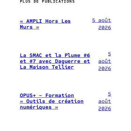
PLUS DE PUBLICATIONS
5 août
« AMPLI Hors Les
Murs »
2026
5
La SMAC et la Plume #6
août
et #7 avec Daguerre et
La Maison Tellier
2026
5
OPUS+ – Formation
août
« Outils de création
numériques »
2026