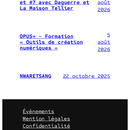
août
et #7 avec Daguerre et
La Maison Tellier
2026
5
OPUS+ – Formation
août
« Outils de création
numériques »
2026
22 octobre 2025
NWARETSANG
Évènements
Mention légales
Confidentialité