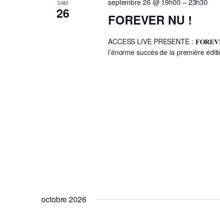
septembre 26 @ 19h00
–
23h30
SAM
26
FOREVER NU !
ACCESS LIVE PRESENTE : 𝐅𝐎𝐑𝐄𝐕𝐄𝐑 𝐍𝐔 : 𝐓𝐡𝐞 
l’énorme succès de la première édi
octobre 2026