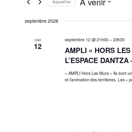
À venir
Rechercher
de
Aujourd’hui
Évènements
Sélectionnez
vues
par
une
septembre 2026
Évènements
mot-
date.
clé.
septembre 12 @ 21h00
–
23h30
SAM
12
AMPLI « HORS LES
L’ESPACE DANTZA 
« AMPLI Hors Les Murs » Ils sont un 
et l’animation des territoires. Les « 