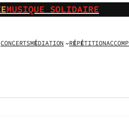
IE
MUSIQUE SOLIDAIRE
CONCERTS
M
É
DIATION
R
É
P
É
TITION
ACCOMP