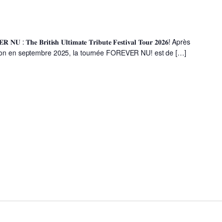
𝐁𝐫𝐢𝐭𝐢𝐬𝐡 𝐔𝐥𝐭𝐢𝐦𝐚𝐭𝐞 𝐓𝐫𝐢𝐛𝐮𝐭𝐞 𝐅𝐞𝐬𝐭𝐢𝐯𝐚𝐥 𝐓𝐨𝐮𝐫 𝟐𝟎𝟐𝟔! Après
tion en septembre 2025, la tournée FOREVER NU! est de […]