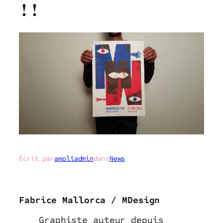
!!
Écrit par
ampliadmin
dans
News
Fabrice Mallorca / MDesign
Graphiste auteur depuis