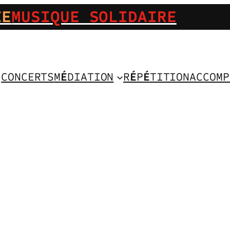
IE
MUSIQUE SOLIDAIRE
CONCERTS
M
É
DIATION
R
É
P
É
TITION
ACCOMP