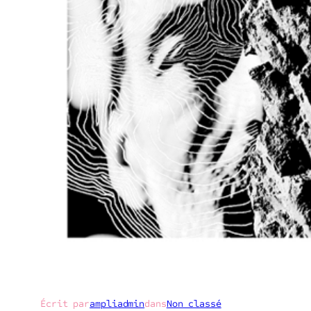
Écrit par
ampliadmin
dans
Non classé