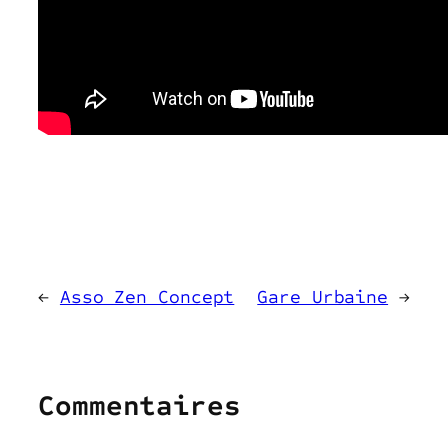
←
Asso Zen Concept
Gare Urbaine
→
Commentaires