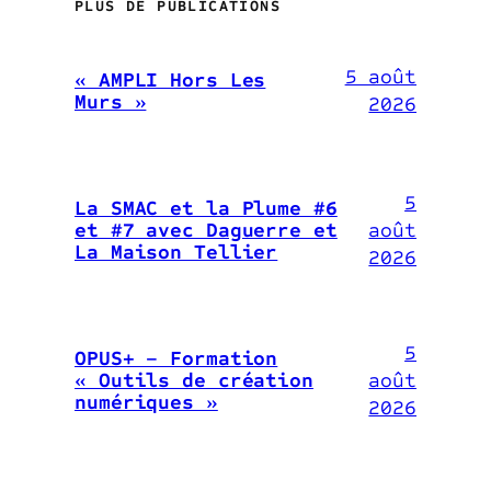
PLUS DE PUBLICATIONS
5 août
« AMPLI Hors Les
Murs »
2026
5
La SMAC et la Plume #6
août
et #7 avec Daguerre et
La Maison Tellier
2026
5
OPUS+ – Formation
août
« Outils de création
numériques »
2026