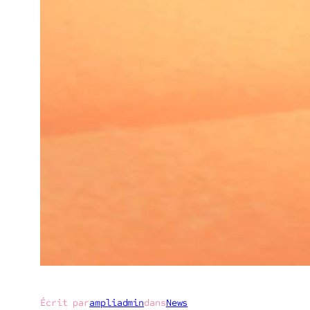
Écrit par
ampliadmin
dans
News