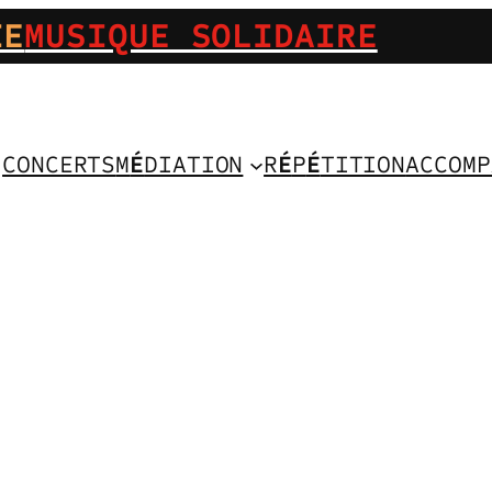
IE
MUSIQUE SOLIDAIRE
CONCERTS
M
É
DIATION
R
É
P
É
TITION
ACCOMP