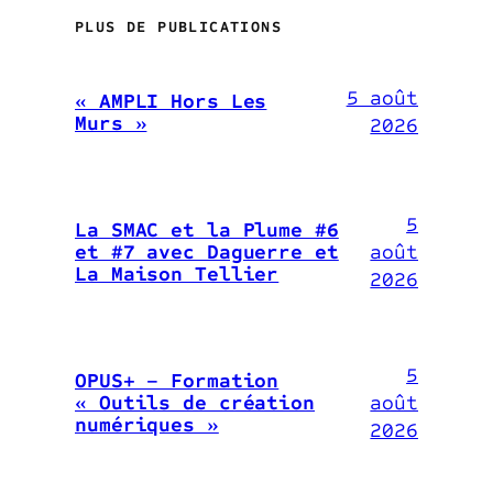
PLUS DE PUBLICATIONS
5 août
« AMPLI Hors Les
Murs »
2026
5
La SMAC et la Plume #6
août
et #7 avec Daguerre et
La Maison Tellier
2026
5
OPUS+ – Formation
août
« Outils de création
numériques »
2026