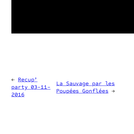
←
Recup’
La Sauvage par les
party 03-11-
Poupées Gonflées
→
2016