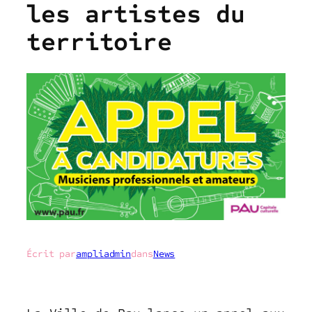
les artistes du
territoire
Écrit par
ampliadmin
dans
News