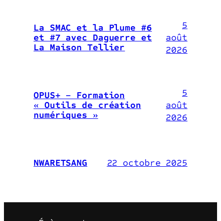
5
La SMAC et la Plume #6
août
et #7 avec Daguerre et
La Maison Tellier
2026
5
OPUS+ – Formation
août
« Outils de création
numériques »
2026
22 octobre 2025
NWARETSANG