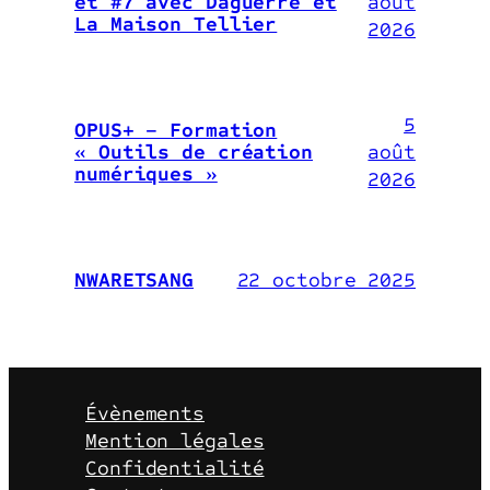
août
et #7 avec Daguerre et
La Maison Tellier
2026
5
OPUS+ – Formation
août
« Outils de création
numériques »
2026
22 octobre 2025
NWARETSANG
Évènements
Mention légales
Confidentialité