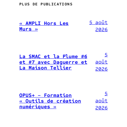
PLUS DE PUBLICATIONS
5 août
« AMPLI Hors Les
Murs »
2026
5
La SMAC et la Plume #6
août
et #7 avec Daguerre et
La Maison Tellier
2026
5
OPUS+ – Formation
août
« Outils de création
numériques »
2026