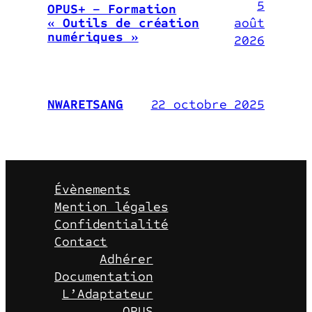
5
OPUS+ – Formation
août
« Outils de création
numériques »
2026
22 octobre 2025
NWARETSANG
Évènements
Mention légales
Confidentialité
Contact
Adhérer
Documentation
L’Adaptateur
OPUS