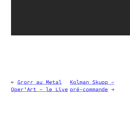
←
Grorr au Metal
Kolman Skupp –
Oper’Art – le Live
pré-commande
→