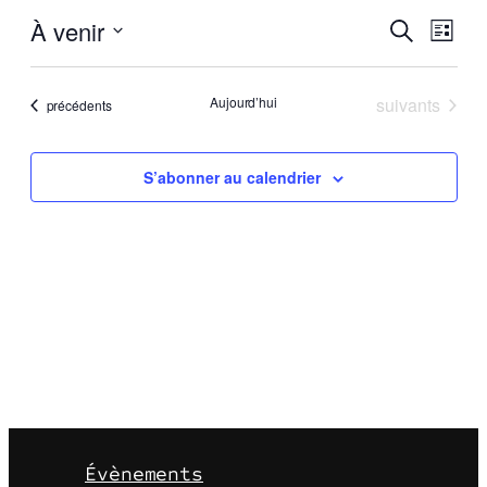
Reche
Nav
À venir
Recherche
Liste
de
et
Sélectionnez
vue
une
Évè
navig
Évènements
Aujourd’hui
suivants
Évènements
précédents
date.
de
vues
S’abonner au calendrier
Évène
Évènements