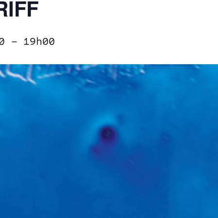
RIFF
0
–
19h00