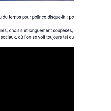
 a fallu du temps pour polir ce disque-là : poser son farde
res, choisis et longuement soupesés, puis mis au chaud, L
iaux, où l’on se voit toujours tel que l’on n’est pas. Ici l