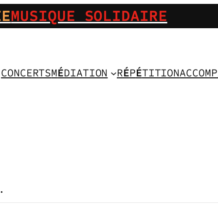
IE
MUSIQUE SOLIDAIRE
CONCERTS
M
É
DIATION
R
É
P
É
TITION
ACCOMP
.