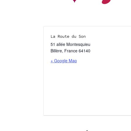
La Route du Son
51 allée Montesquieu
Billère
,
France
64140
+ Google Map