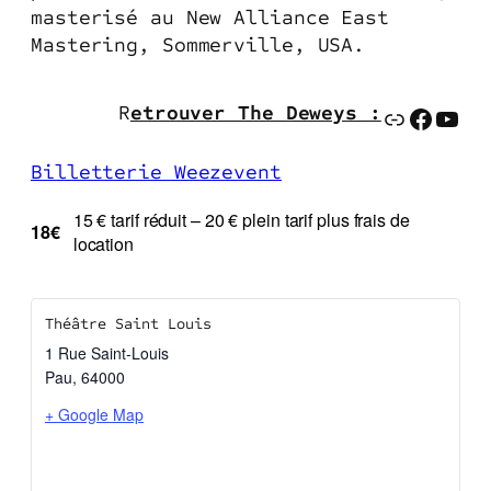
masterisé au New Alliance East
Mastering, Sommerville, USA.
R
etrouver The Deweys :
Lien
Faceb
You
Billetterie Weezevent
15 € tarif réduit – 20 € plein tarif plus frais de
18€
location
Théâtre Saint Louis
1 Rue Saint-Louis
Pau
,
64000
+ Google Map