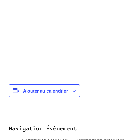
Ajouter au calendrier
Navigation Évènement
Session de prévention et de
Afterwork : We don’t Care +