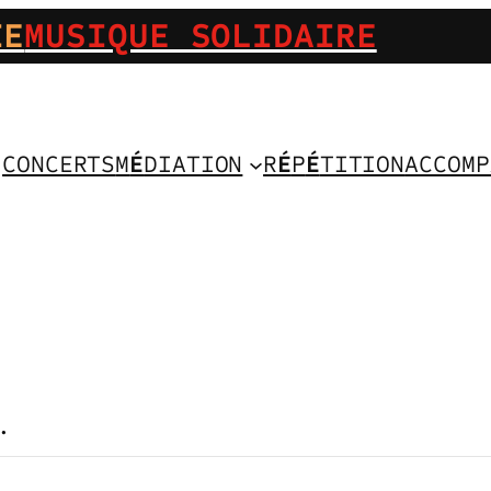
IE
MUSIQUE SOLIDAIRE
CONCERTS
M
É
DIATION
R
É
P
É
TITION
ACCOMP
.