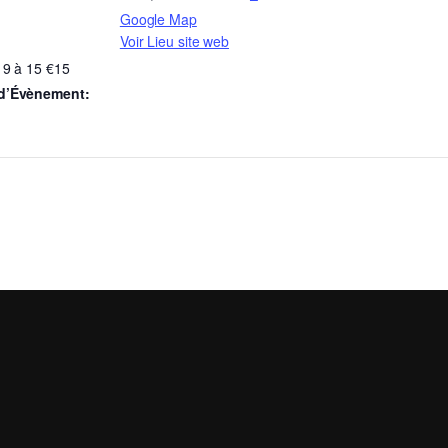
Google Map
Voir Lieu site web
 9 à 15 €15
 d’Évènement: