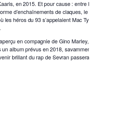
 Kaaris, en 2015. Et pour cause : entre leur premier album
us forme d’enchaînements de claques, le 13Blo Gang s’est
ù les héros du 93 s’appelaient Mac Tyer et Sefyu, sont le
.
n aperçu en compagnie de Gino Marley, Alkpote ou CHeu-
puis un album prévus en 2018, savamment teasés à coup
avenir brillant du rap de Sevran passera aussi par les