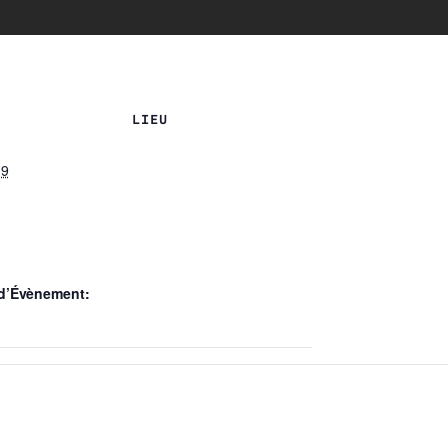
LIEU
19
 d’Évènement: