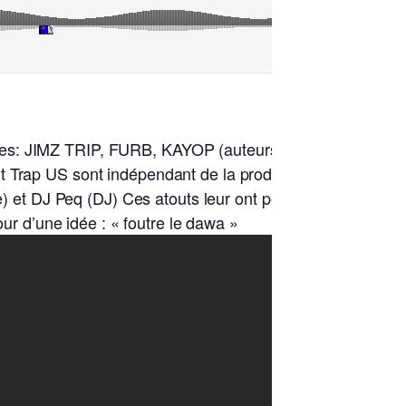
mbres: JIMZ TRIP, FURB, KAYOP (auteurs) OG MOFO
t Trap US sont indépendant de la production musicale à
te) et DJ Peq (DJ) Ces atouts leur ont permis d’enchaîner
our d’une idée : « foutre le dawa »