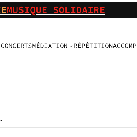
IE
MUSIQUE SOLIDAIRE
CONCERTS
M
É
DIATION
R
É
P
É
TITION
ACCOMP
.