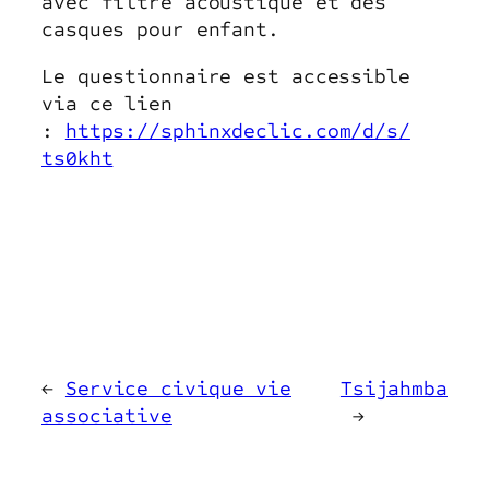
avec filtre acoustique et des
casques pour enfant.
Le questionnaire est accessible
via ce lien
:
https://sphinxdeclic.com/d/s/
ts0kht
←
Service civique vie
Tsijahmba
associative
→