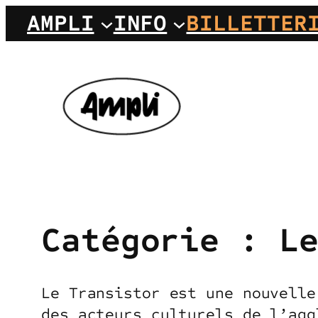
Aller
AMPLI
INFO
BILLETTER
au
contenu
Catégorie :
L
Le Transistor est une nouvelle
des acteurs culturels de l’agg