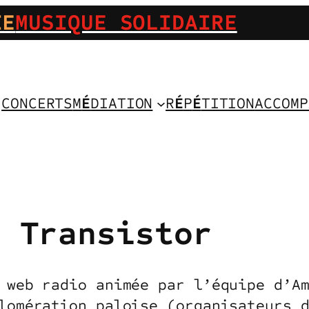
IE
MUSIQUE SOLIDAIRE
CONCERTS
M
É
DIATION
R
É
P
É
TITION
ACCOMP
e Transistor
 web radio animée par l’équipe d’A
lomération paloise (organisateurs 