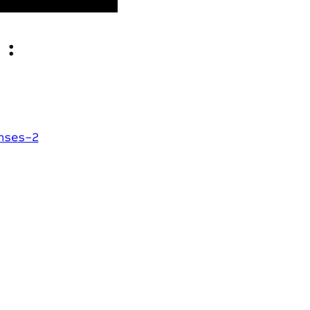
 :
nses-2