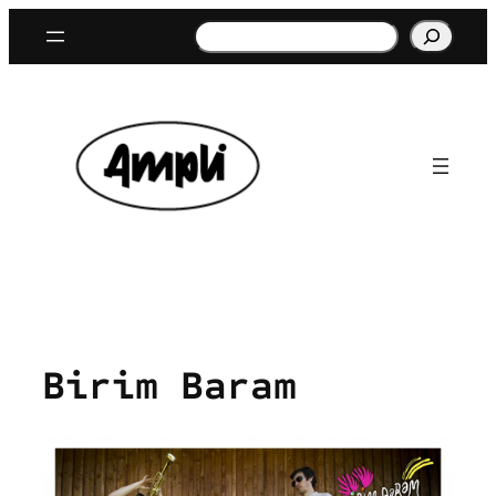
Aller
Rechercher
au
contenu
Birim Baram