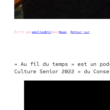
Écrit par
ampliadmin
dans
News
, 
Retour sur
« Au fil du temps » est un pod
Culture Senior 2022 » du Conse