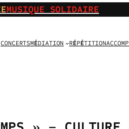
IE
MUSIQUE SOLIDAIRE
CONCERTS
M
É
DIATION
R
É
P
É
TITION
ACCOMP
EMPS » – CULTURE 