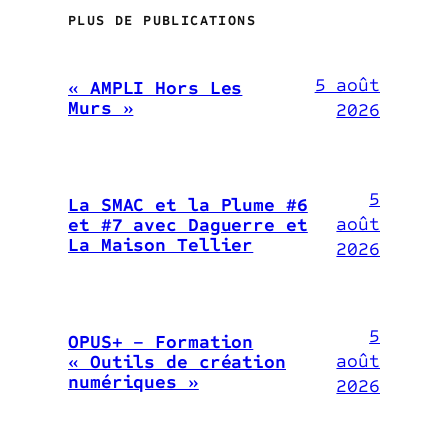
PLUS DE PUBLICATIONS
5 août
« AMPLI Hors Les
Murs »
2026
5
La SMAC et la Plume #6
août
et #7 avec Daguerre et
La Maison Tellier
2026
5
OPUS+ – Formation
août
« Outils de création
numériques »
2026