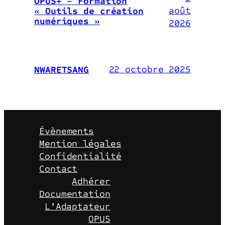
OPUS+ – Formation
août
« Outils de création
numériques »
2026
22 octobre 2025
NWARETSANG
Évènements
Mention légales
Confidentialité
Contact
Adhérer
Documentation
L’Adaptateur
OPUS