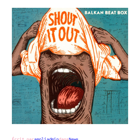
Écrit par
ampliadmin
dans
News