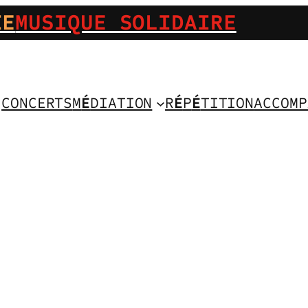
IE
MUSIQUE SOLIDAIRE
CONCERTS
M
É
DIATION
R
É
P
É
TITION
ACCOMP