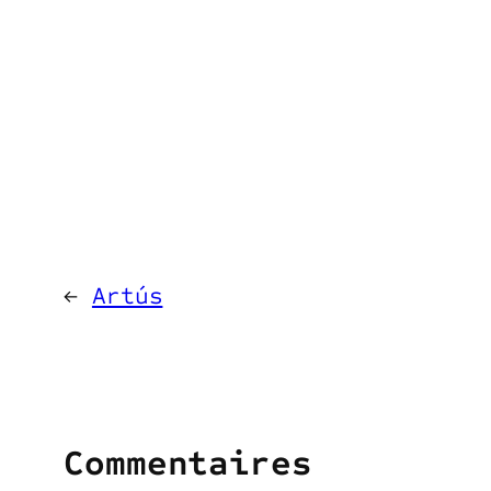
←
Artús
Commentaires