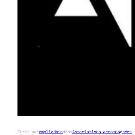
Écrit par
ampliadmin
dans
Associations accompagnées
,